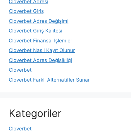
Cloverbet Adresi
Cloverbet Giriş
Cloverbet Adres Değişimi
Cloverbet Giriş Kalitesi
Cloverbet Finansal İşlemler
Cloverbet Nasıl Kayıt Olunur
Cloverbet Adres Değişikliği
Cloverbet
Cloverbet Farklı Alternatifler Sunar
Kategoriler
Cloverbet