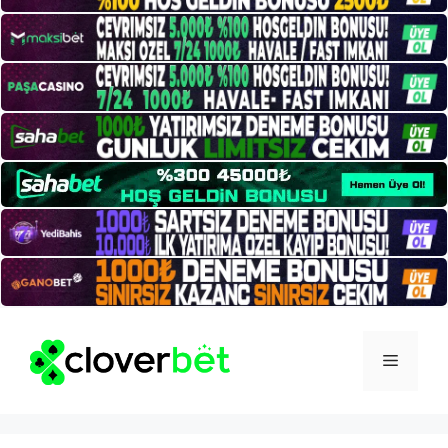
İçeriğe
atla
Menü