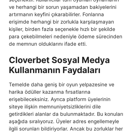
ve herhangi bir sorun yaşamadan bakiyelerini
artırmanın keyfini çıkarabilirler. Fonlarına
erişimde herhangi bir zorlukla karşılaşmayan
kişiler, birden fazla seçenekle hızlı bir şekilde
para çekebilmeleri nedeniyle ödeme sürecinden
de memnun olduklarını ifade etti.
Cloverbet Sosyal Medya
Kullanmanın Faydaları
Temelde daha geniş bir oyun yelpazesine ve
harika ödüller kazanma fırsatlarına
erişebileceksiniz. Ayrıca platform üyelerinin
siteye ilişkin memnuniyetsizliklerini dile
getirdikleri alanlar da bulunmaktadır. Bu konuları
aşağıda sıralıyoruz. Üyeler adres engellemeyle
ilgili sorunları bildiriyorlar. Ancak bu zorluklar her