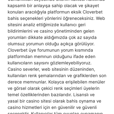
kapsamlı bir anlayışa sahip olacak ve şikayet
konuları aracılığıyla platformun eksik Cloverbet
bahis seçenekleri yönlerini öğreneceksiniz. Web
sitesini analiz ettiğimizde kullanıcı geri
bildirimlerini ve casino yönetiminden gelen
yorumları dikkate aldığımızda çok az sayıda
olumsuz yorumun olduğu açıkça görülüyor.
Cloverbet üye forumunun yorum kısmında
platformdan memnun olduğunu ifade eden
kullanıcıların sayısını gözlemleyebiliyoruz.
Casino severler, web sitesinin düzeninden,
kullanılan renk şemalarından ve grafiklerden son
derece memnunlar. Kolayca erişilebilen menüler
ve görsel olarak çekici renk seçimleri üyelerin
temel özelliklerinden bazılarıdır. Lisanslı ve
yasal bir casino sitesi olarak bahis oynama ve
casino hizmetleri için en güvenilir ve güvenli
seçenektir. Kullanıcılar tüm oyunları oynamanın