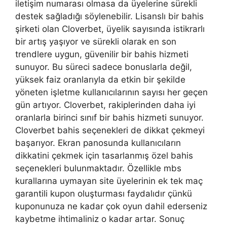
iletişim numarası olmasa da üyelerine sürekli
destek sağladığı söylenebilir. Lisanslı bir bahis
şirketi olan Cloverbet, üyelik sayısında istikrarlı
bir artış yaşıyor ve sürekli olarak en son
trendlere uygun, güvenilir bir bahis hizmeti
sunuyor. Bu süreci sadece bonuslarla değil,
yüksek faiz oranlarıyla da etkin bir şekilde
yöneten işletme kullanıcılarının sayısı her geçen
gün artıyor. Cloverbet, rakiplerinden daha iyi
oranlarla birinci sınıf bir bahis hizmeti sunuyor.
Cloverbet bahis seçenekleri de dikkat çekmeyi
başarıyor. Ekran panosunda kullanıcıların
dikkatini çekmek için tasarlanmış özel bahis
seçenekleri bulunmaktadır. Özellikle mbs
kurallarına uymayan site üyelerinin ek tek maç
garantili kupon oluşturması faydalıdır çünkü
kuponunuza ne kadar çok oyun dahil ederseniz
kaybetme ihtimaliniz o kadar artar. Sonuç