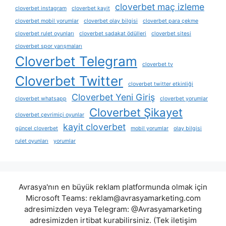
cloverbet maç izleme
cloverbet instagram
cloverbet kayit
cloverbet mobil yorumlar
cloverbet olay bilgisi
cloverbet para çekme
cloverbet rulet oyunları
cloverbet sadakat ödülleri
cloverbet sitesi
cloverbet spor yarışmaları
Cloverbet Telegram
cloverbet tv
Cloverbet Twitter
cloverbet twitter etkinliği
Cloverbet Yeni Giriş
cloverbet whatsapp
cloverbet yorumlar
Cloverbet Şikayet
cloverbet çevrimiçi oyunlar
kayit cloverbet
güncel cloverbet
mobil yorumlar
olay bilgisi
rulet oyunları
yorumlar
Avrasya'nın en büyük reklam platformunda olmak için
Microsoft Teams:
reklam@avrasyamarketing.com
adresimizden veya Telegram: @Avrasyamarketing
adresimizden irtibat kurabilirsiniz. (Tek iletişim