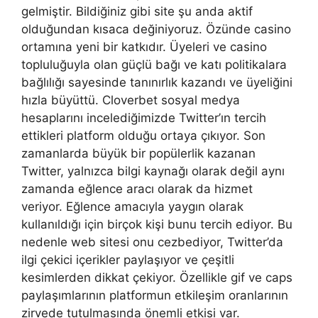
gelmiştir. Bildiğiniz gibi site şu anda aktif
olduğundan kısaca değiniyoruz. Özünde casino
ortamına yeni bir katkıdır. Üyeleri ve casino
topluluğuyla olan güçlü bağı ve katı politikalara
bağlılığı sayesinde tanınırlık kazandı ve üyeliğini
hızla büyüttü. Cloverbet sosyal medya
hesaplarını incelediğimizde Twitter’ın tercih
ettikleri platform olduğu ortaya çıkıyor. Son
zamanlarda büyük bir popülerlik kazanan
Twitter, yalnızca bilgi kaynağı olarak değil aynı
zamanda eğlence aracı olarak da hizmet
veriyor. Eğlence amacıyla yaygın olarak
kullanıldığı için birçok kişi bunu tercih ediyor. Bu
nedenle web sitesi onu cezbediyor, Twitter’da
ilgi çekici içerikler paylaşıyor ve çeşitli
kesimlerden dikkat çekiyor. Özellikle gif ve caps
paylaşımlarının platformun etkileşim oranlarının
zirvede tutulmasında önemli etkisi var.