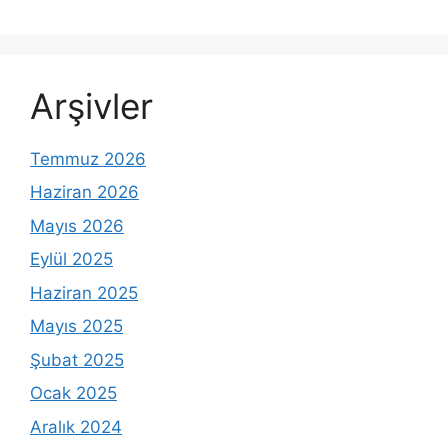
Arşivler
Temmuz 2026
Haziran 2026
Mayıs 2026
Eylül 2025
Haziran 2025
Mayıs 2025
Şubat 2025
Ocak 2025
Aralık 2024