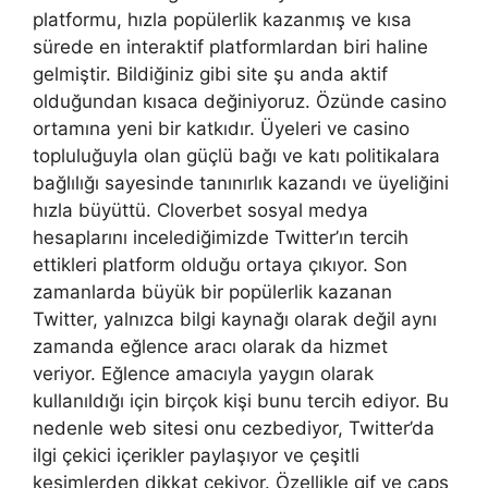
platformu, hızla popülerlik kazanmış ve kısa
sürede en interaktif platformlardan biri haline
gelmiştir. Bildiğiniz gibi site şu anda aktif
olduğundan kısaca değiniyoruz. Özünde casino
ortamına yeni bir katkıdır. Üyeleri ve casino
topluluğuyla olan güçlü bağı ve katı politikalara
bağlılığı sayesinde tanınırlık kazandı ve üyeliğini
hızla büyüttü. Cloverbet sosyal medya
hesaplarını incelediğimizde Twitter’ın tercih
ettikleri platform olduğu ortaya çıkıyor. Son
zamanlarda büyük bir popülerlik kazanan
Twitter, yalnızca bilgi kaynağı olarak değil aynı
zamanda eğlence aracı olarak da hizmet
veriyor. Eğlence amacıyla yaygın olarak
kullanıldığı için birçok kişi bunu tercih ediyor. Bu
nedenle web sitesi onu cezbediyor, Twitter’da
ilgi çekici içerikler paylaşıyor ve çeşitli
kesimlerden dikkat çekiyor. Özellikle gif ve caps