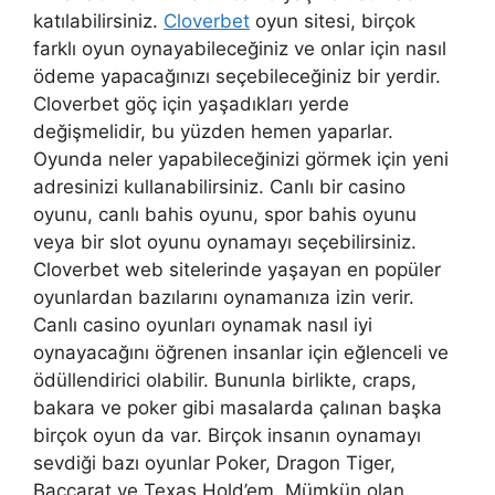
katılabilirsiniz.
Cloverbet
oyun sitesi, birçok
farklı oyun oynayabileceğiniz ve onlar için nasıl
ödeme yapacağınızı seçebileceğiniz bir yerdir.
Cloverbet göç için yaşadıkları yerde
değişmelidir, bu yüzden hemen yaparlar.
Oyunda neler yapabileceğinizi görmek için yeni
adresinizi kullanabilirsiniz. Canlı bir casino
oyunu, canlı bahis oyunu, spor bahis oyunu
veya bir slot oyunu oynamayı seçebilirsiniz.
Cloverbet web sitelerinde yaşayan en popüler
oyunlardan bazılarını oynamanıza izin verir.
Canlı casino oyunları oynamak nasıl iyi
oynayacağını öğrenen insanlar için eğlenceli ve
ödüllendirici olabilir. Bununla birlikte, craps,
bakara ve poker gibi masalarda çalınan başka
birçok oyun da var. Birçok insanın oynamayı
sevdiği bazı oyunlar Poker, Dragon Tiger,
Baccarat ve Texas Hold’em. Mümkün olan