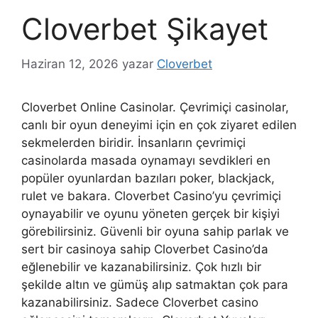
Cloverbet Şikayet
Haziran 12, 2026
yazar
Cloverbet
Cloverbet Online Casinolar. Çevrimiçi casinolar,
canlı bir oyun deneyimi için en çok ziyaret edilen
sekmelerden biridir. İnsanların çevrimiçi
casinolarda masada oynamayı sevdikleri en
popüler oyunlardan bazıları poker, blackjack,
rulet ve bakara. Cloverbet Casino’yu çevrimiçi
oynayabilir ve oyunu yöneten gerçek bir kişiyi
görebilirsiniz. Güvenli bir oyuna sahip parlak ve
sert bir casinoya sahip Cloverbet Casino’da
eğlenebilir ve kazanabilirsiniz. Çok hızlı bir
şekilde altın ve gümüş alıp satmaktan çok para
kazanabilirsiniz. Sadece Cloverbet casino