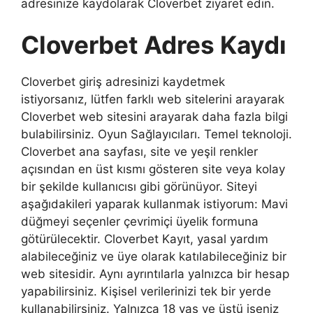
adresinize kaydolarak Cloverbet ziyaret edin.
Cloverbet Adres Kaydı
Cloverbet giriş adresinizi kaydetmek
istiyorsanız, lütfen farklı web sitelerini arayarak
Cloverbet web sitesini arayarak daha fazla bilgi
bulabilirsiniz. Oyun Sağlayıcıları. Temel teknoloji.
Cloverbet ana sayfası, site ve yeşil renkler
açısından en üst kısmı gösteren site veya kolay
bir şekilde kullanıcısı gibi görünüyor. Siteyi
aşağıdakileri yaparak kullanmak istiyorum: Mavi
düğmeyi seçenler çevrimiçi üyelik formuna
götürülecektir. Cloverbet Kayıt, yasal yardım
alabileceğiniz ve üye olarak katılabileceğiniz bir
web sitesidir. Aynı ayrıntılarla yalnızca bir hesap
yapabilirsiniz. Kişisel verilerinizi tek bir yerde
kullanabilirsiniz. Yalnızca 18 yaş ve üstü iseniz