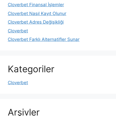
Cloverbet Finansal İşlemler
Cloverbet Nasıl Kayıt Olunur
Cloverbet Adres Değişikliği
Cloverbet
Cloverbet Farklı Alternatifler Sunar
Kategoriler
Cloverbet
Arşivler