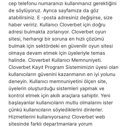
cep telefonu numaranızı kullanmanız gerektiğini
de söylüyoruz. Ayrıca sayfamıza da göz
atabilirsiniz. E -posta adresiniz değişirse, size
haber veririz. Kullanıcı Cloverbet için doğru
adresi bulmakta zorlanıyor. Cloverbet oyun
sitesi, herhangi bir soruna en hızlı çözümü
bulmak için sektördeki en güvenilir oyun sitesi
olmaya devam etmek için üyeleriyle temas
halinde. Cloverbet Kullanıcı Memnuniyeti.
Cloverbet Kayıt Program Sistemimizin üyesi olan
kullanıcıların güvenini kazanmanın en iyi yolunu
deneyin. Kullanıcı memnuniyetini ölçen site,
üyelerin oluşturduğu sistemleri yapmak ve
kontrol etmek için akıllı araçlara sahiptir. Yeni
başlayanlar kullanıcıların mutlu olmalarını ister
çünkü kullanıcıların söylediklerini dinlerler.
Hizmetlerini kullanıyorsanız Cloverbet web
sitesinde farklı departmanlara yorum