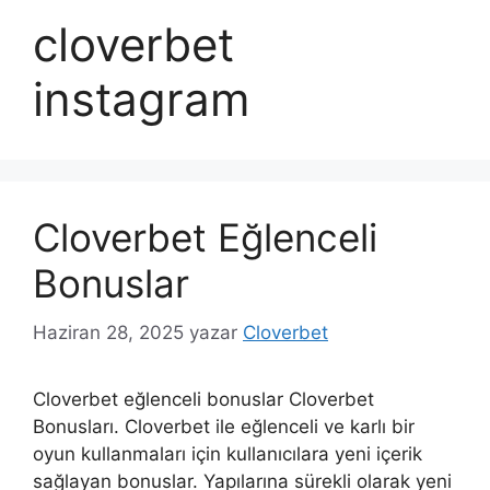
cloverbet
instagram
Cloverbet Eğlenceli
Bonuslar
Haziran 28, 2025
yazar
Cloverbet
Cloverbet eğlenceli bonuslar Cloverbet
Bonusları. Cloverbet ile eğlenceli ve karlı bir
oyun kullanmaları için kullanıcılara yeni içerik
sağlayan bonuslar. Yapılarına sürekli olarak yeni