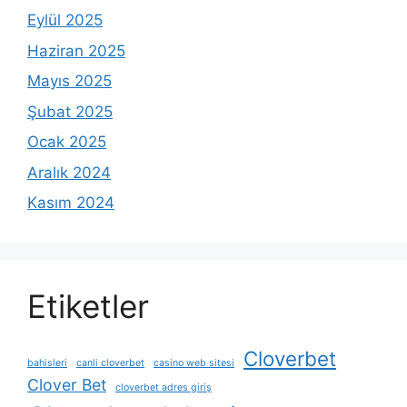
Eylül 2025
Haziran 2025
Mayıs 2025
Şubat 2025
Ocak 2025
Aralık 2024
Kasım 2024
Etiketler
Cloverbet
bahisleri
canli cloverbet
casino web sitesi
Clover Bet
cloverbet adres giriş