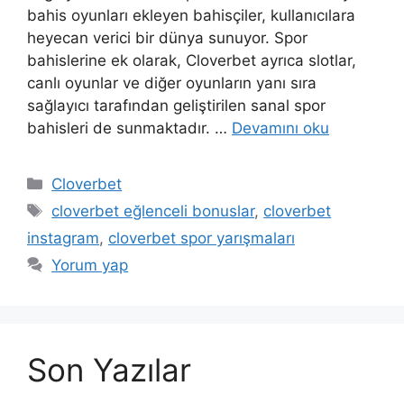
bahis oyunları ekleyen bahisçiler, kullanıcılara
heyecan verici bir dünya sunuyor. Spor
bahislerine ek olarak, Cloverbet ayrıca slotlar,
canlı oyunlar ve diğer oyunların yanı sıra
sağlayıcı tarafından geliştirilen sanal spor
bahisleri de sunmaktadır. …
Devamını oku
Kategoriler
Cloverbet
Etiketler
cloverbet eğlenceli bonuslar
,
cloverbet
instagram
,
cloverbet spor yarışmaları
Yorum yap
Son Yazılar