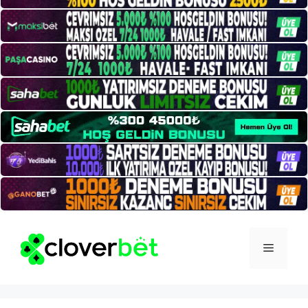
İçeriğe
atla
Menü