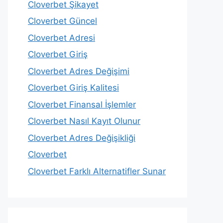
Cloverbet Şikayet
Cloverbet Güncel
Cloverbet Adresi
Cloverbet Giriş
Cloverbet Adres Değişimi
Cloverbet Giriş Kalitesi
Cloverbet Finansal İşlemler
Cloverbet Nasıl Kayıt Olunur
Cloverbet Adres Değişikliği
Cloverbet
Cloverbet Farklı Alternatifler Sunar