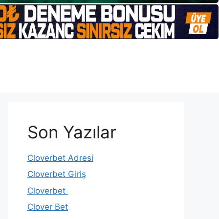
Son Yazılar
Cloverbet Adresi
Cloverbet Giriş
Cloverbet
Clover Bet