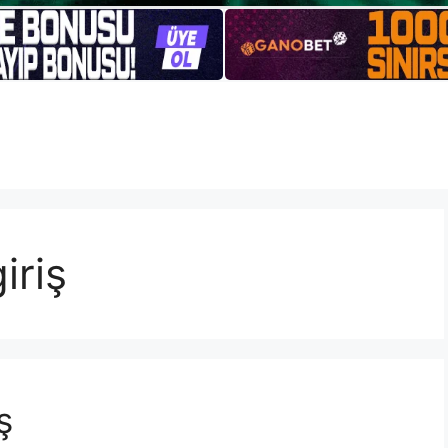
iriş
ş