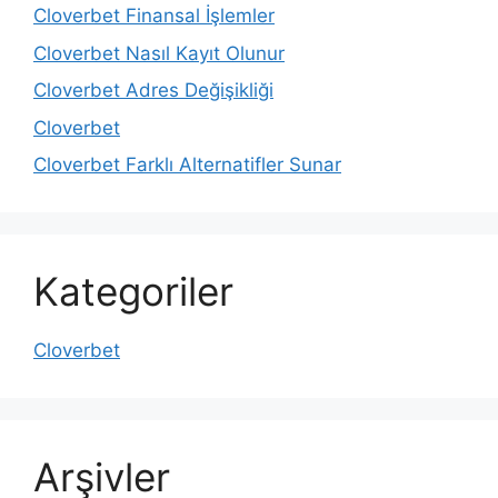
Cloverbet Finansal İşlemler
Cloverbet Nasıl Kayıt Olunur
Cloverbet Adres Değişikliği
Cloverbet
Cloverbet Farklı Alternatifler Sunar
Kategoriler
Cloverbet
Arşivler