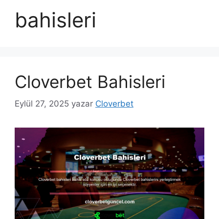
bahisleri
Cloverbet Bahisleri
Eylül 27, 2025
yazar
Cloverbet