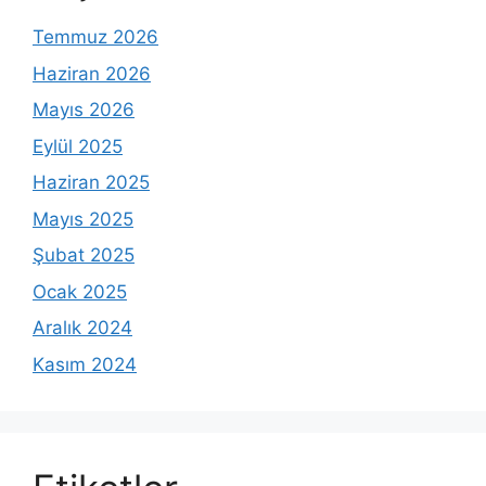
Temmuz 2026
Haziran 2026
Mayıs 2026
Eylül 2025
Haziran 2025
Mayıs 2025
Şubat 2025
Ocak 2025
Aralık 2024
Kasım 2024