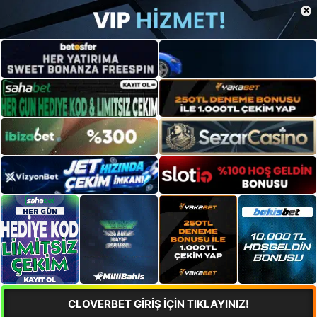
×
CLOVERBET GİRİŞ İÇİN TIKLAYINIZ!