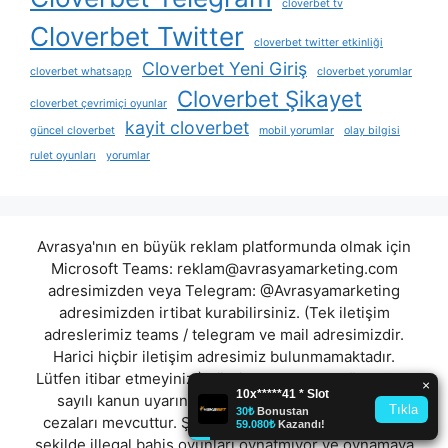
cloverbet tv
Cloverbet Twitter
cloverbet twitter etkinliği
Cloverbet Yeni Giriş
cloverbet whatsapp
cloverbet yorumlar
Cloverbet Şikayet
cloverbet çevrimiçi oyunlar
kayit cloverbet
güncel cloverbet
mobil yorumlar
olay bilgisi
rulet oyunları
yorumlar
Avrasya'nın en büyük reklam platformunda olmak için
Microsoft Teams:
reklam@avrasyamarketing.com
adresimizden veya Telegram: @Avrasyamarketing
adresimizden irtibat kurabilirsiniz. (Tek iletişim
adreslerimiz teams / telegram ve mail adresimizdir.
Harici hiçbir iletişim adresimiz bulunmamaktadır.
Lütfen itibar etmeyiniz.) Türkiye yasalarına göre 7258
sayılı kanun uyarınca yasa dışı bahis oynamanın
cezaları mevcuttur. Şu an bulunduğunuz site hiç bir
şekilde illegal bahis oyunları oynatmıyor ve oynamaya