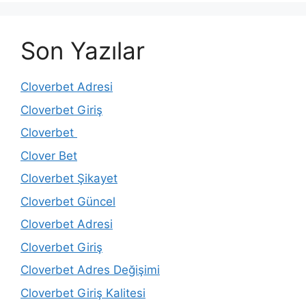
Son Yazılar
Cloverbet Adresi
Cloverbet Giriş
Cloverbet
Clover Bet
Cloverbet Şikayet
Cloverbet Güncel
Cloverbet Adresi
Cloverbet Giriş
Cloverbet Adres Değişimi
Cloverbet Giriş Kalitesi