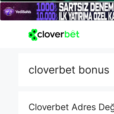
İçeriğe
atla
cloverbet bonus
Cloverbet Adres Değ