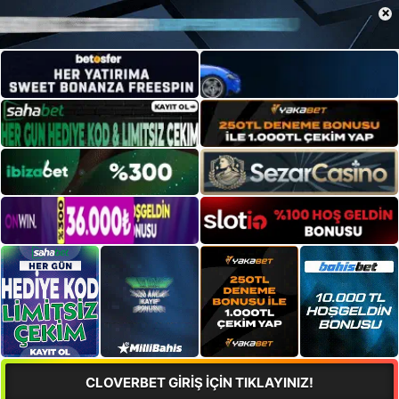
×
CLOVERBET GİRİŞ İÇİN TIKLAYINIZ!