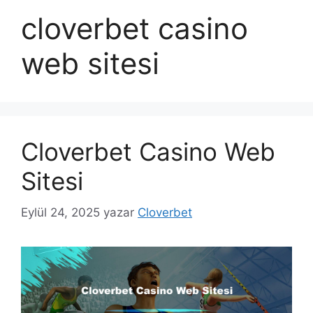
cloverbet casino
web sitesi
Cloverbet Casino Web
Sitesi
Eylül 24, 2025
yazar
Cloverbet