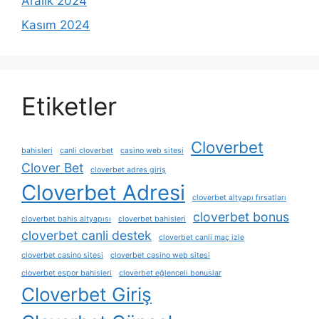
Aralık 2024
Kasım 2024
Etiketler
Cloverbet
bahisleri
canli cloverbet
casino web sitesi
Clover Bet
cloverbet adres giriş
Cloverbet Adresi
cloverbet altyapı fırsatları
cloverbet bonus
cloverbet bahis altyapısı
cloverbet bahisleri
cloverbet canli destek
cloverbet canli maç izle
cloverbet casino sitesi
cloverbet casino web sitesi
cloverbet espor bahisleri
cloverbet eğlenceli bonuslar
Cloverbet Giriş