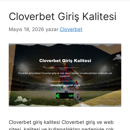
Cloverbet Giriş Kalitesi
Mayıs 18, 2026
yazar
Cloverbet
Cloverbet giriş kalitesi Cloverbet giriş ve web
sitesi, kalitesi ve kullanışlılıkları nedeniyle çok