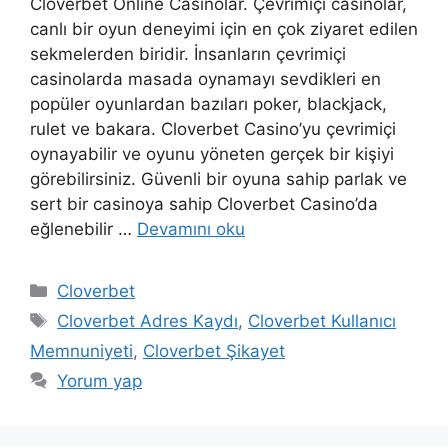
Cloverbet Online Casinolar. Çevrimiçi casinolar,
canlı bir oyun deneyimi için en çok ziyaret edilen
sekmelerden biridir. İnsanların çevrimiçi
casinolarda masada oynamayı sevdikleri en
popüler oyunlardan bazıları poker, blackjack,
rulet ve bakara. Cloverbet Casino’yu çevrimiçi
oynayabilir ve oyunu yöneten gerçek bir kişiyi
görebilirsiniz. Güvenli bir oyuna sahip parlak ve
sert bir casinoya sahip Cloverbet Casino’da
eğlenebilir …
Devamını oku
Kategoriler
Cloverbet
Etiketler
Cloverbet Adres Kaydı
,
Cloverbet Kullanıcı
Memnuniyeti
,
Cloverbet Şikayet
Yorum yap