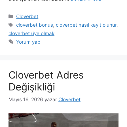
Kategoriler
Cloverbet
Etiketler
cloverbet bonus
,
cloverbet nasıl kayıt olunur
,
cloverbet üye olmak
Yorum yap
Cloverbet Adres
Değişikliği
Mayıs 16, 2026
yazar
Cloverbet