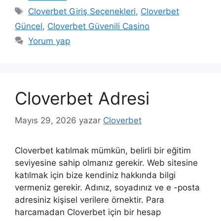
Etiketler
Cloverbet Giriş Seçenekleri
,
Cloverbet
Güncel
,
Cloverbet Güvenili Casino
Yorum yap
Cloverbet Adresi
Mayıs 29, 2026
yazar
Cloverbet
Cloverbet katılmak mümkün, belirli bir eğitim
seviyesine sahip olmanız gerekir. Web sitesine
katılmak için bize kendiniz hakkında bilgi
vermeniz gerekir. Adınız, soyadınız ve e -posta
adresiniz kişisel verilere örnektir. Para
harcamadan Cloverbet için bir hesap