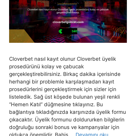
Cloverbet nasıl kayıt olunur Cloverbet üyelik
prosedürünü kolay ve çabucak
gerçekleştirebilirsiniz. Birkaç dakika içerisinde
herhangi bir problemle karşılaşmadan kayıt
prosedürlerini gerçekleştirmek için sizler için
listeledik. Sağ üst köşede bulunan yeşil renkli
“Hemen Katıl” düğmesine tıklayınız. Bu
bağlantıya tıkladığınızda karşınızda üyelik formu
çıkacaktır. Üyelik formunu doldururken bilgilerin
doğruluğu sonraki bonus ve kampanyalar için
oldukça önemlidir. Bahis …
Devamını oku