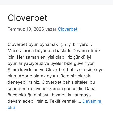
Cloverbet
Temmuz 10, 2026
yazar
Cloverbet
Cloverbet oyun oynamak için iyi bir yerdir.
Maceralarına büyürken başladı. Devam etmek
için. Her zaman en iyisi olabiliriz çünkü iyi
oyunlar yapıyoruz ve üyeler bize güveniyor.
Şimdi kaydolun ve Cloverbet bahis sitesine üye
olun. Abone olarak oyunu ücretsiz olarak
deneyebilirsiniz. Cloverbet bahis siteleri bu
sebepten dolayı her zaman günceldir. Daha
önce olduğu gibi aynı hizmeti kullanmaya
devam edebilirsiniz. Teklif vermek …
Devamını
oku