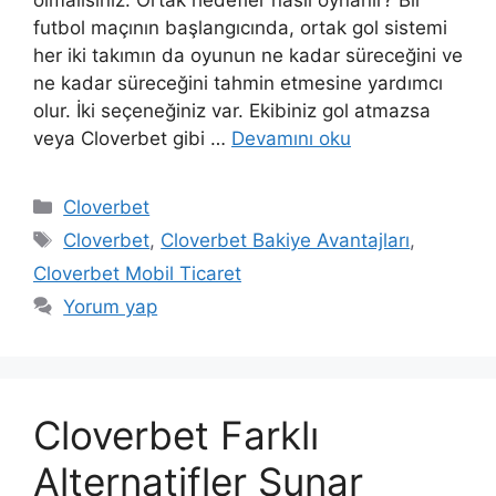
olmalısınız. Ortak hedefler nasıl oynanır? Bir
futbol maçının başlangıcında, ortak gol sistemi
her iki takımın da oyunun ne kadar süreceğini ve
ne kadar süreceğini tahmin etmesine yardımcı
olur. İki seçeneğiniz var. Ekibiniz gol atmazsa
veya Cloverbet gibi …
Devamını oku
Kategoriler
Cloverbet
Etiketler
Cloverbet
,
Cloverbet Bakiye Avantajları
,
Cloverbet Mobil Ticaret
Yorum yap
Cloverbet Farklı
Alternatifler Sunar