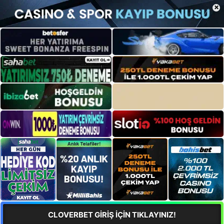
×
CLOVERBET GİRİŞ İÇİN TIKLAYINIZ!