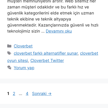
müşteri memnuniyetini artırır. Web sitemiz her
zaman müşteri odaklıdır ve bu farklı hız ve
güvenlik kategorilerini elde etmek için uzman
teknik ekibine ve teknik altyapıya
güvenmektedir. Kazançlarınızda güvenli ve hızlı
teknolojimiz sizin …
Devamını oku
Kategoriler
Cloverbet
Etiketler
cloverbet farklı alternatifler sunar
,
cloverbet
oyun sitesi
,
Cloverbet Twitter
Yorum yap
Sayfa
Sayfa
Sayfa
1
2
…
4
Sonraki
→