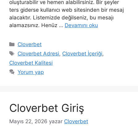
oluşturabilir ve hemen alabilirsiniz. Bir şeyler
ters giderse kullanıcı web sitesinden bir mesaj
alacaktır. Listemizde değilseniz, bu mesajı
alamazsınız. Henüz …
Devamını oku
Kategoriler
Cloverbet
Etiketler
Cloverbet Adresi
,
Cloverbet İçeriği
,
Cloverbet Kalitesi
Yorum yap
Cloverbet Giriş
Mayıs 22, 2026
yazar
Cloverbet