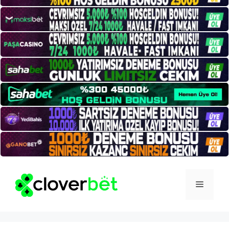
İçeriğe
atla
Menü