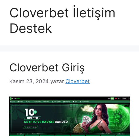
Cloverbet İletişim
Destek
Cloverbet Giriş
Kasım 23, 2024
yazar
Cloverbet