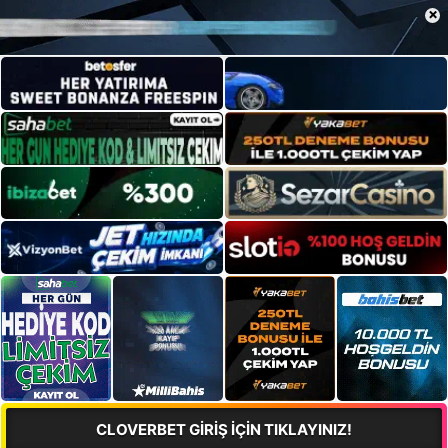
×
CLOVERBET GİRİŞ İÇİN TIKLAYINIZ!