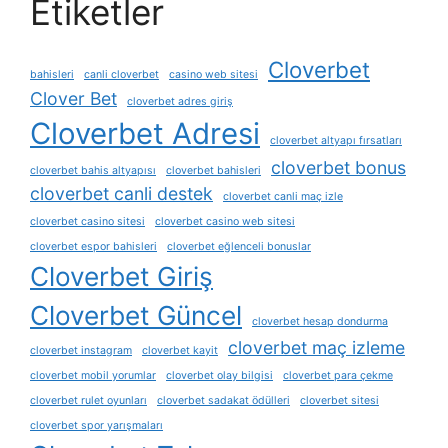
Etiketler
Cloverbet
bahisleri
canli cloverbet
casino web sitesi
Clover Bet
cloverbet adres giriş
Cloverbet Adresi
cloverbet altyapı fırsatları
cloverbet bonus
cloverbet bahis altyapısı
cloverbet bahisleri
cloverbet canli destek
cloverbet canli maç izle
cloverbet casino sitesi
cloverbet casino web sitesi
cloverbet espor bahisleri
cloverbet eğlenceli bonuslar
Cloverbet Giriş
Cloverbet Güncel
cloverbet hesap dondurma
cloverbet maç izleme
cloverbet instagram
cloverbet kayit
cloverbet mobil yorumlar
cloverbet olay bilgisi
cloverbet para çekme
cloverbet rulet oyunları
cloverbet sadakat ödülleri
cloverbet sitesi
cloverbet spor yarışmaları