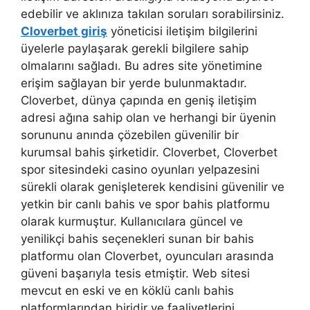
edebilir ve aklınıza takılan soruları sorabilirsiniz.
Cloverbet giriş
yöneticisi iletişim bilgilerini
üyelerle paylaşarak gerekli bilgilere sahip
olmalarını sağladı. Bu adres site yönetimine
erişim sağlayan bir yerde bulunmaktadır.
Cloverbet, dünya çapında en geniş iletişim
adresi ağına sahip olan ve herhangi bir üyenin
sorununu anında çözebilen güvenilir bir
kurumsal bahis şirketidir. Cloverbet, Cloverbet
spor sitesindeki casino oyunları yelpazesini
sürekli olarak genişleterek kendisini güvenilir ve
yetkin bir canlı bahis ve spor bahis platformu
olarak kurmuştur. Kullanıcılara güncel ve
yenilikçi bahis seçenekleri sunan bir bahis
platformu olan Cloverbet, oyuncuları arasında
güveni başarıyla tesis etmiştir. Web sitesi
mevcut en eski ve en köklü canlı bahis
platformlarından biridir ve faaliyetlerini