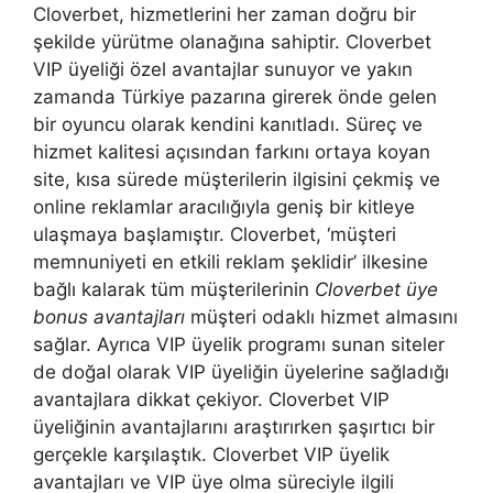
Cloverbet, hizmetlerini her zaman doğru bir
şekilde yürütme olanağına sahiptir. Cloverbet
VIP üyeliği özel avantajlar sunuyor ve yakın
zamanda Türkiye pazarına girerek önde gelen
bir oyuncu olarak kendini kanıtladı. Süreç ve
hizmet kalitesi açısından farkını ortaya koyan
site, kısa sürede müşterilerin ilgisini çekmiş ve
online reklamlar aracılığıyla geniş bir kitleye
ulaşmaya başlamıştır. Cloverbet, ‘müşteri
memnuniyeti en etkili reklam şeklidir’ ilkesine
bağlı kalarak tüm müşterilerinin
Cloverbet üye
bonus avantajları
müşteri odaklı hizmet almasını
sağlar. Ayrıca VIP üyelik programı sunan siteler
de doğal olarak VIP üyeliğin üyelerine sağladığı
avantajlara dikkat çekiyor. Cloverbet VIP
üyeliğinin avantajlarını araştırırken şaşırtıcı bir
gerçekle karşılaştık. Cloverbet VIP üyelik
avantajları ve VIP üye olma süreciyle ilgili