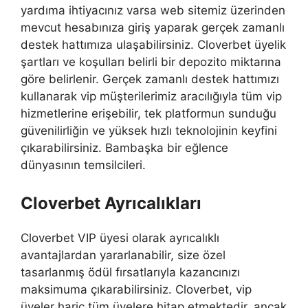
yardıma ihtiyacınız varsa web sitemiz üzerinden
mevcut hesabınıza giriş yaparak gerçek zamanlı
destek hattımıza ulaşabilirsiniz. Cloverbet üyelik
şartları ve koşulları belirli bir depozito miktarına
göre belirlenir. Gerçek zamanlı destek hattımızı
kullanarak vip müşterilerimiz aracılığıyla tüm vip
hizmetlerine erişebilir, tek platformun sunduğu
güvenilirliğin ve yüksek hızlı teknolojinin keyfini
çıkarabilirsiniz. Bambaşka bir eğlence
dünyasının temsilcileri.
Cloverbet Ayrıcalıkları
Cloverbet VIP üyesi olarak ayrıcalıklı
avantajlardan yararlanabilir, size özel
tasarlanmış ödül fırsatlarıyla kazancınızı
maksimuma çıkarabilirsiniz. Cloverbet, vip
üyeler hariç tüm üyelere hitap etmektedir, ancak