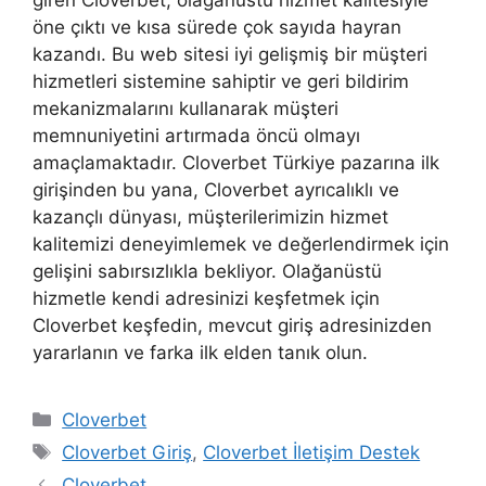
giren Cloverbet, olağanüstü hizmet kalitesiyle
öne çıktı ve kısa sürede çok sayıda hayran
kazandı. Bu web sitesi iyi gelişmiş bir müşteri
hizmetleri sistemine sahiptir ve geri bildirim
mekanizmalarını kullanarak müşteri
memnuniyetini artırmada öncü olmayı
amaçlamaktadır. Cloverbet Türkiye pazarına ilk
girişinden bu yana, Cloverbet ayrıcalıklı ve
kazançlı dünyası, müşterilerimizin hizmet
kalitemizi deneyimlemek ve değerlendirmek için
gelişini sabırsızlıkla bekliyor. Olağanüstü
hizmetle kendi adresinizi keşfetmek için
Cloverbet keşfedin, mevcut giriş adresinizden
yararlanın ve farka ilk elden tanık olun.
Kategoriler
Cloverbet
Etiketler
Cloverbet Giriş
,
Cloverbet İletişim Destek
Cloverbet