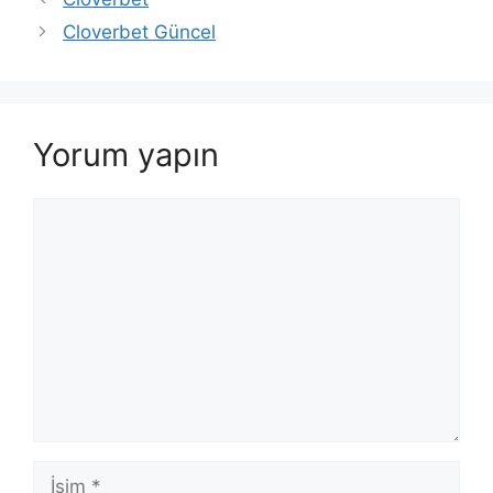
Cloverbet Güncel
Yorum yapın
Yorum
İsim