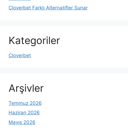
Cloverbet Farklı Alternatifler Sunar
Kategoriler
Cloverbet
Arşivler
Temmuz 2026
Haziran 2026
Mayıs 2026