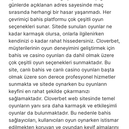
günlerde açıklanan adres sayesinde maç
sırasında herhangi bir hasar yaşanmadı. Her
çevrimiçi bahis platformu çok çeşitli oyun
seçenekleri sunar. Sitede sunulan oyunlar ne
kadar karmaşık olursa, onlarla ilgilenirken
kendinizi o kadar rahat hissedersiniz. Cloverbet,
müşterilerinin oyun deneyimini geliştirmek için
bahis ve casino oyunları da dahil olmak üzere
çok çeşitli oyun seçenekleri sunmaktadır. Bu
site, canlı bahis ve canlı casino oyunları başta
olmak üzere son derece profesyonel hizmetler
sunmakta ve sitede oynarken bu oyunların
keyfini en rahat şekilde çıkarmanızı
sağlamaktadır. Cloverbet web sitesinde temel
oyunların yanı sıra daha karmaşık ve etkileşimli
oyunlar da bulunmaktadır. Bu nedenle bahis
sağlayıcıları, kullanıcıları oyun oynarken istismar
edilmekten koruyan ve oyundan keyif almalarını