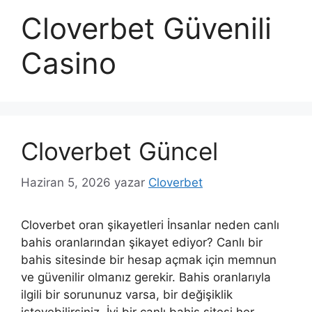
Cloverbet Güvenili
Casino
Cloverbet Güncel
Haziran 5, 2026
yazar
Cloverbet
Cloverbet oran şikayetleri İnsanlar neden canlı
bahis oranlarından şikayet ediyor? Canlı bir
bahis sitesinde bir hesap açmak için memnun
ve güvenilir olmanız gerekir. Bahis oranlarıyla
ilgili bir sorununuz varsa, bir değişiklik
isteyebilirsiniz. İyi bir canlı bahis sitesi her