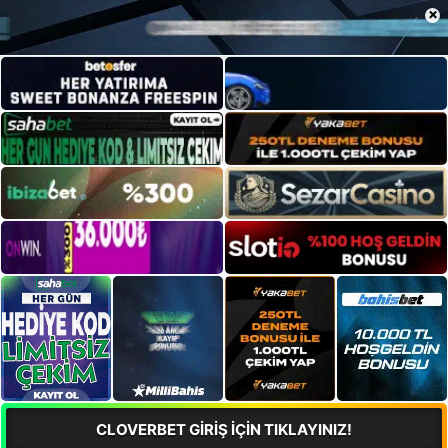
×
CLOVERBET GİRİŞ İÇİN TIKLAYINIZ!