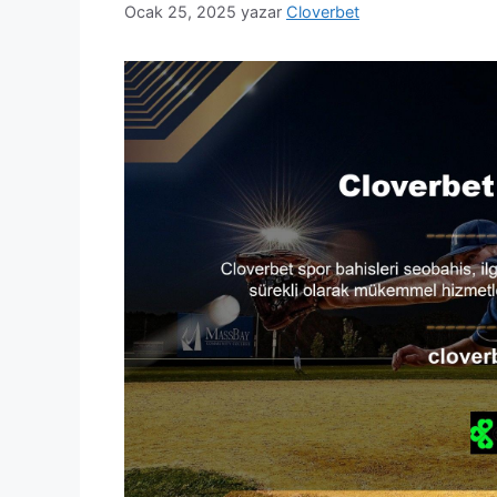
Ocak 25, 2025
yazar
Cloverbet