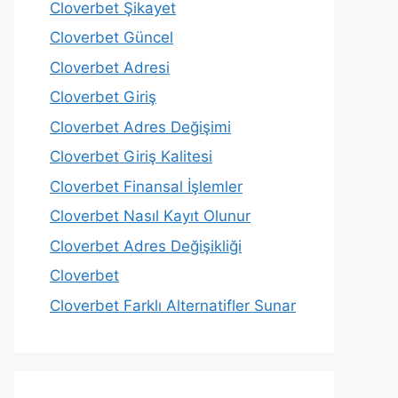
Cloverbet Şikayet
Cloverbet Güncel
Cloverbet Adresi
Cloverbet Giriş
Cloverbet Adres Değişimi
Cloverbet Giriş Kalitesi
Cloverbet Finansal İşlemler
Cloverbet Nasıl Kayıt Olunur
Cloverbet Adres Değişikliği
Cloverbet
Cloverbet Farklı Alternatifler Sunar