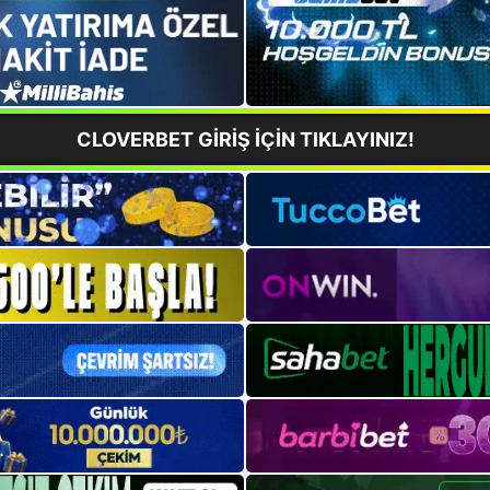
CLOVERBET GİRİŞ İÇİN TIKLAYINIZ!