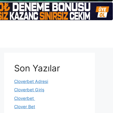
Son Yazılar
Cloverbet Adresi
Cloverbet Giriş
Cloverbet
Clover Bet