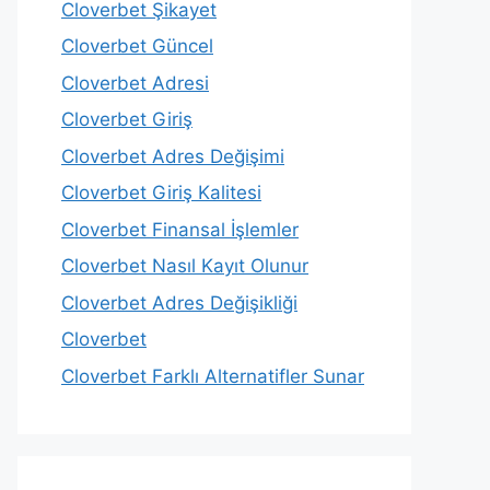
Cloverbet Şikayet
Cloverbet Güncel
Cloverbet Adresi
Cloverbet Giriş
Cloverbet Adres Değişimi
Cloverbet Giriş Kalitesi
Cloverbet Finansal İşlemler
Cloverbet Nasıl Kayıt Olunur
Cloverbet Adres Değişikliği
Cloverbet
Cloverbet Farklı Alternatifler Sunar