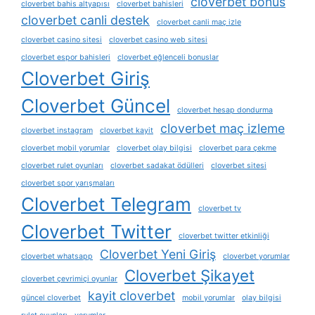
cloverbet bonus
cloverbet bahis altyapısı
cloverbet bahisleri
cloverbet canli destek
cloverbet canli maç izle
cloverbet casino sitesi
cloverbet casino web sitesi
cloverbet espor bahisleri
cloverbet eğlenceli bonuslar
Cloverbet Giriş
Cloverbet Güncel
cloverbet hesap dondurma
cloverbet maç izleme
cloverbet instagram
cloverbet kayit
cloverbet mobil yorumlar
cloverbet olay bilgisi
cloverbet para çekme
cloverbet rulet oyunları
cloverbet sadakat ödülleri
cloverbet sitesi
cloverbet spor yarışmaları
Cloverbet Telegram
cloverbet tv
Cloverbet Twitter
cloverbet twitter etkinliği
Cloverbet Yeni Giriş
cloverbet whatsapp
cloverbet yorumlar
Cloverbet Şikayet
cloverbet çevrimiçi oyunlar
kayit cloverbet
güncel cloverbet
mobil yorumlar
olay bilgisi