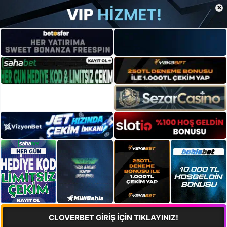
×
CLOVERBET GİRİŞ İÇİN TIKLAYINIZ!