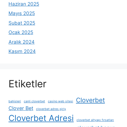
Haziran 2025
Mayıs 2025
Şubat 2025
Ocak 2025
Aralık 2024
Kasım 2024
Etiketler
Cloverbet
bahisleri
canli cloverbet
casino web sitesi
Clover Bet
cloverbet adres giriş
Cloverbet Adresi
cloverbet altyapı fırsatları