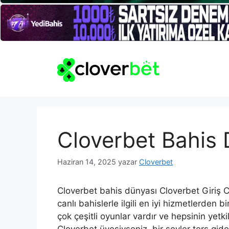
İçeriğe
atla
Cloverbet Bahis 
Haziran 14, 2025
yazar
Cloverbet
Cloverbet bahis dünyası Cloverbet Giriş C
canlı bahislerle ilgili en iyi hizmetlerden
çok çeşitli oyunlar vardır ve hepsinin yetki