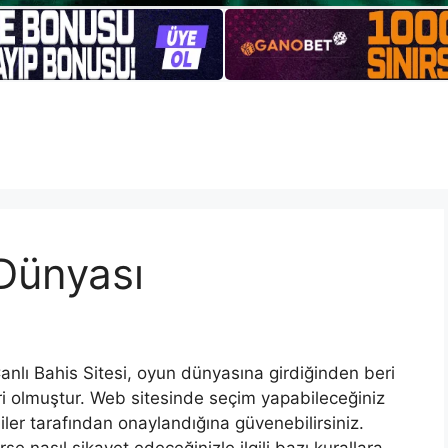
Dünyası
anlı Bahis Sitesi, oyun dünyasına girdiğinden beri
 biri olmuştur. Web sitesinde seçim yapabileceğiniz
liler tarafından onaylandığına güvenebilirsiniz.