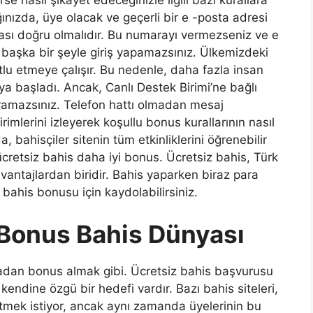
se nasıl şikayet edeceğinizle ilgili bazı kurallara
ğınızda, üye olacak ve geçerli bir e -posta adresi
rası doğru olmalıdır. Bu numarayı vermezseniz ve e
 başka bir şeyle giriş yapamazsınız. Ülkemizdeki
tlu etmeye çalışır. Bu nedenle, daha fazla insan
ya başladı. Ancak, Canlı Destek Birimi’ne bağlı
aramazsınız. Telefon hattı olmadan mesaj
imlerini izleyerek koşullu bonus kurallarının nasıl
, bahisçiler sitenin tüm etkinliklerini öğrenebilir
cretsiz bahis daha iyi bonus. Ücretsiz bahis, Türk
avantajlardan biridir. Bahis yaparken biraz para
z bahis bonusu için kaydolabilirsiniz.
 Bonus Bahis Dünyası
dan bonus almak gibi. Ücretsiz bahis başvurusu
endine özgü bir hedefi vardır. Bazı bahis siteleri,
etmek istiyor, ancak aynı zamanda üyelerinin bu